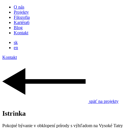
O nás
Projekty
Filozofia
Kariéra
6
Blog
Kontakt
sk
en
Kontakt
späť na projekty
Istrinka
Pokojné bývanie v obklopení prírody s výhľadom na Vysoké Tatry