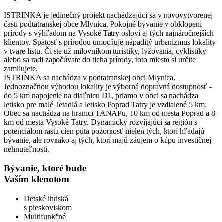
ISTRINKA je jedinečný projekt nachádzajúci sa v novovytvorenej
časti podtatranskej obce Mlynica. Pokojné bývanie v obklopení
prírody s výhľadom na Vysoké Tatry osloví aj tých najnáročnejších
klientov. Spätosť s prírodou umocňuje nápaditý urbanizmus lokality
v tvare listu. Či ste už milovníkom turistiky, lyžovania, cyklistiky
alebo sa radi započúvate do ticha prírody, toto miesto si určite
zamilujete.
ISTRINKA sa nachádza v podtatranskej obci Mlynica.
Jednoznačnou výhodou lokality je výborná dopravná dostupnosť -
do 5 km napojenie na diaľnicu D1, priamo v obci sa nachádza
letisko pre malé lietadlá a letisko Poprad Tatry je vzdialené 5 km.
Obec sa nachádza na hranici TANAPu, 10 km od mesta Poprad a 8
km od mesta Vysoké Tatry. Dynamicky rozvíjajúci sa región s
potenciálom rastu cien púta pozornosť nielen tých, ktorí hľadajú
bývanie, ale rovnako aj tých, ktorí majú záujem o kúpu investičnej
nehnuteľnosti.
Bývanie, ktoré bude
Vaším klenotom
Detské ihriská
s pieskoviskom
Multifunkčné