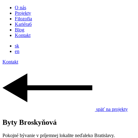
O nás
Projekty
Filozofia
Kariéra
6
Blog
Kontakt
sk
en
Kontakt
späť na projekty
Byty Broskyňová
Pokojné bývanie v príjemnej lokalite neďaleko Bratislavy.