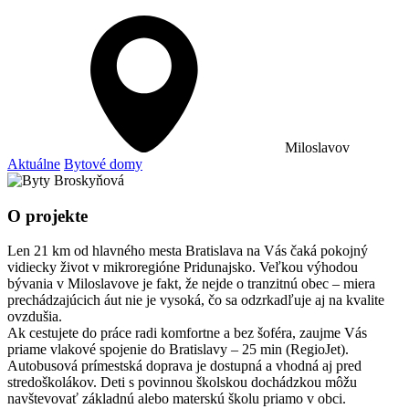
Miloslavov
Aktuálne
Bytové domy
O projekte
Len 21 km od hlavného mesta Bratislava na Vás čaká pokojný
vidiecky život v mikroregióne Pridunajsko. Veľkou výhodou
bývania v Miloslavove je fakt, že nejde o tranzitnú obec – miera
prechádzajúcich áut nie je vysoká, čo sa odzrkadľuje aj na kvalite
ovzdušia.
Ak cestujete do práce radi komfortne a bez šoféra, zaujme Vás
priame vlakové spojenie do Bratislavy – 25 min (RegioJet).
Autobusová prímestská doprava je dostupná a vhodná aj pred
stredoškolákov. Deti s povinnou školskou dochádzkou môžu
navštevovať základnú alebo materskú školu priamo v obci.