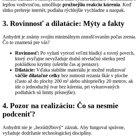
lepšou vodivosťou, umožňuje
pružnejšiu reakciu kúrenia
. Keď
slnko prehreje interiér, podlaha rýchlejšie vychladne a naopak.
3. Rovinnosť a dilatácie: Mýty a fakty
Anhydrit je známy svojím minimálnym zmrašťovaním počas zrenia.
Čo to znamená pre vás?
Rovinnosť:
Po vyliatí vytvorí veľmi hladký a rovný povrch,
ktorý zvyčajne nevyžaduje drahú nivelačnú stierku pred
pokládkou krytiny (ušetríte čas aj peniaze).
Dilatácie:
Vďaka stabilite materiálu je možné realizovať
väčšie dilatačné celky
bez nutnosti rezania škár v ploche
(často až do plochy 200 m² alebo uhlopriečky 20 metrov, ak
ide o jednoduchý tvar bez kúrenia, pri vykurovaných
podlahách sú limity prísnejšie).
4. Pozor na realizáciu: Čo sa nesmie
podceniť?
Anhydrit nie je „bezúdržbový“ zázrak. Aby fungoval správne,
vyžaduje dodržanie technologickej disciplíny.