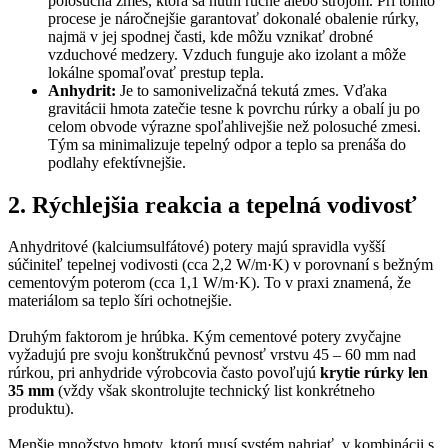
polosuchá zmes, ktorá sa hutní ručne alebo strojom. Pri tomto
procese je náročnejšie garantovať dokonalé obalenie rúrky,
najmä v jej spodnej časti, kde môžu vznikať drobné
vzduchové medzery. Vzduch funguje ako izolant a môže
lokálne spomaľovať prestup tepla.
Anhydrit:
Je to samonivelizačná tekutá zmes. Vďaka
gravitácii hmota zatečie tesne k povrchu rúrky a obalí ju po
celom obvode výrazne spoľahlivejšie než polosuché zmesi.
Tým sa minimalizuje tepelný odpor a teplo sa prenáša do
podlahy efektívnejšie.
2. Rýchlejšia reakcia a tepelná vodivosť
Anhydritové (kalciumsulfátové) potery majú spravidla vyšší
súčiniteľ tepelnej vodivosti (cca 2,2 W/m·K) v porovnaní s bežným
cementovým poterom (cca 1,1 W/m·K). To v praxi znamená, že
materiálom sa teplo šíri ochotnejšie.
Druhým faktorom je hrúbka. Kým cementové potery zvyčajne
vyžadujú pre svoju konštrukčnú pevnosť vrstvu 45 – 60 mm nad
rúrkou, pri anhydride výrobcovia často povoľujú
krytie rúrky len
35 mm
(vždy však skontrolujte technický list konkrétneho
produktu).
Menšie množstvo hmoty, ktorú musí systém nahriať, v kombinácii s