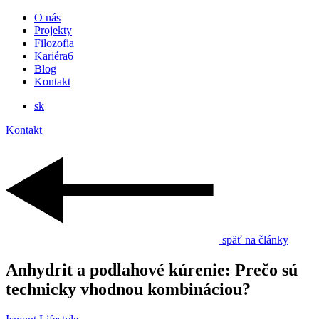
O nás
Projekty
Filozofia
Kariéra
6
Blog
Kontakt
sk
Kontakt
späť na články
Anhydrit a podlahové kúrenie: Prečo sú
technicky vhodnou kombináciou?