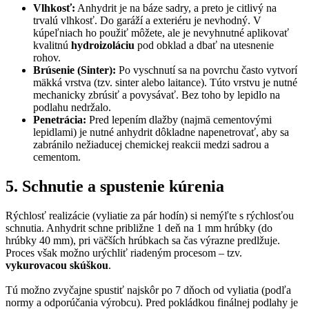
Vlhkosť:
Anhydrit je na báze sadry, a preto je citlivý na
trvalú vlhkosť. Do garáží a exteriéru je nevhodný. V
kúpeľniach ho použiť môžete, ale je nevyhnutné aplikovať
kvalitnú
hydroizoláciu
pod obklad a dbať na utesnenie
rohov.
Brúsenie (Sinter):
Po vyschnutí sa na povrchu často vytvorí
mäkká vrstva (tzv. sinter alebo laitance). Túto vrstvu je nutné
mechanicky zbrúsiť a povysávať. Bez toho by lepidlo na
podlahu nedržalo.
Penetrácia:
Pred lepením dlažby (najmä cementovými
lepidlami) je nutné anhydrit dôkladne napenetrovať, aby sa
zabránilo nežiaducej chemickej reakcii medzi sadrou a
cementom.
5. Schnutie a spustenie kúrenia
Rýchlosť realizácie (vyliatie za pár hodín) si nemýľte s rýchlosťou
schnutia. Anhydrit schne približne 1 deň na 1 mm hrúbky (do
hrúbky 40 mm), pri väčších hrúbkach sa čas výrazne predlžuje.
Proces však možno urýchliť riadeným procesom – tzv.
vykurovacou skúškou
.
Tú možno zvyčajne spustiť najskôr po 7 dňoch od vyliatia (podľa
normy a odporúčania výrobcu). Pred pokládkou finálnej podlahy je