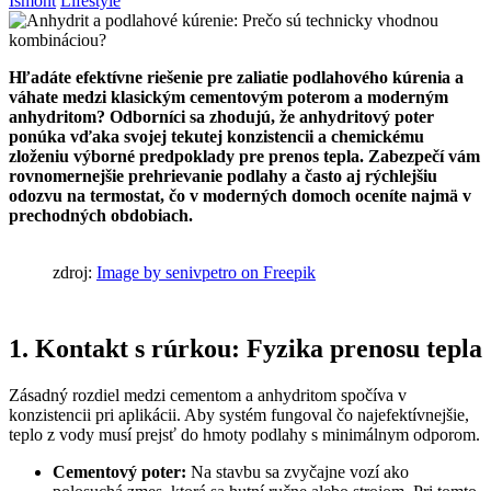
Ismont
Lifestyle
Hľadáte efektívne riešenie pre zaliatie podlahového kúrenia a
váhate medzi klasickým cementovým poterom a moderným
anhydritom? Odborníci sa zhodujú, že anhydritový poter
ponúka vďaka svojej tekutej konzistencii a chemickému
zloženiu výborné predpoklady pre prenos tepla. Zabezpečí vám
rovnomernejšie prehrievanie podlahy a často aj rýchlejšiu
odozvu na termostat, čo v moderných domoch oceníte najmä v
prechodných obdobiach.
zdroj:
Image by senivpetro on Freepik
1. Kontakt s rúrkou: Fyzika prenosu tepla
Zásadný rozdiel medzi cementom a anhydritom spočíva v
konzistencii pri aplikácii. Aby systém fungoval čo najefektívnejšie,
teplo z vody musí prejsť do hmoty podlahy s minimálnym odporom.
Cementový poter:
Na stavbu sa zvyčajne vozí ako