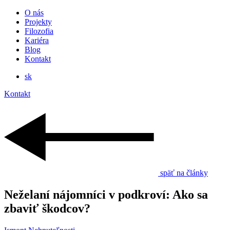
O nás
Projekty
Filozofia
Kariéra
Blog
Kontakt
sk
Kontakt
späť na články
Neželaní nájomníci v podkroví: Ako sa
zbaviť škodcov?