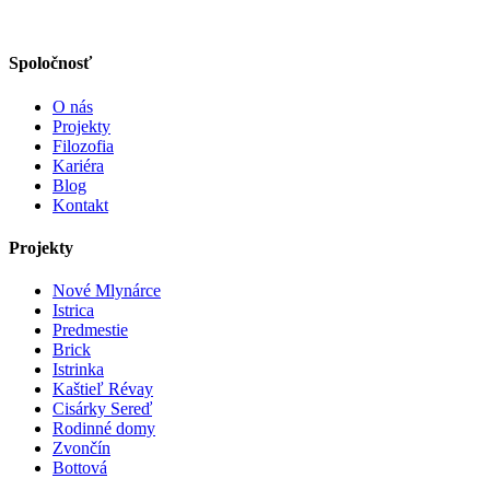
Spoločnosť
O nás
Projekty
Filozofia
Kariéra
Blog
Kontakt
Projekty
Nové Mlynárce
Istrica
Predmestie
Brick
Istrinka
Kaštieľ Révay
Cisárky Sereď
Rodinné domy
Zvončín
Bottová