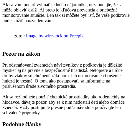
Ak sa vám podarí vyhnať jedného nájomníka, nezabúdajte, že sa
môže objaviť ďalší. Aj preto je kľúčová prevencia a priebežné
monitorovanie situácie. Len tak si môžete byť istí, že vaše podkrovie
bude slúžiť naozaj len vám.
zdroj:
Image by wirestock on Freepik
Pozor na zákon
Pri odstraňovaní zvieracích návštevníkov z podkrovia je dôležité
myslieť aj na právne a bezpečnostné hľadiská. Netopiere a určité
druhy vtákov sú chránené zákonom. Ich usmrcovanie či rušenie
hniezd je trestné. O tom, ako postupovať, sa informujte na
príslušenom úrade životného prostredia.
Ak sa rozhodnete použiť chemické prostriedky ako rodenticídy na
hlodavce, dávajte pozor, aby sa k nim nedostali deti alebo domáce
zvieratá. Vždy postupujte presne podľa návodu a používajte len
schválené prípravky.
Podobné články