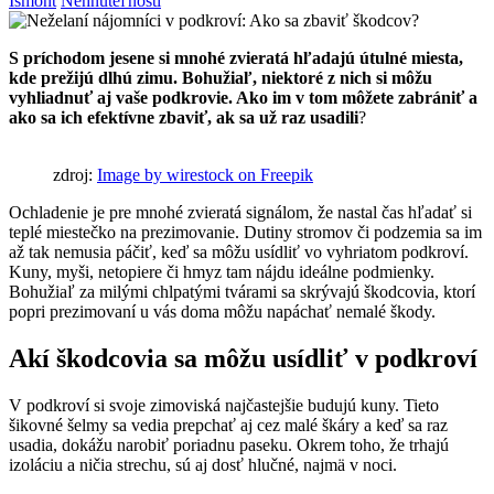
Ismont
Nehnuteľnosti
S príchodom jesene si mnohé zvieratá hľadajú útulné miesta,
kde prežijú dlhú zimu. Bohužiaľ, niektoré z nich si môžu
vyhliadnuť aj vaše podkrovie. Ako im v tom môžete zabrániť a
ako sa ich efektívne zbaviť, ak sa už raz usadili
?
zdroj:
Image by wirestock on Freepik
Ochladenie je pre mnohé zvieratá signálom, že nastal čas hľadať si
teplé miestečko na prezimovanie. Dutiny stromov či podzemia sa im
až tak nemusia páčiť, keď sa môžu usídliť vo vyhriatom podkroví.
Kuny, myši, netopiere či hmyz tam nájdu ideálne podmienky.
Bohužiaľ za milými chlpatými tvárami sa skrývajú škodcovia, ktorí
popri prezimovaní u vás doma môžu napáchať nemalé škody.
Akí škodcovia sa môžu usídliť v podkroví
V podkroví si svoje zimoviská najčastejšie budujú kuny. Tieto
šikovné šelmy sa vedia prepchať aj cez malé škáry a keď sa raz
usadia, dokážu narobiť poriadnu paseku. Okrem toho, že trhajú
izoláciu a ničia strechu, sú aj dosť hlučné, najmä v noci.