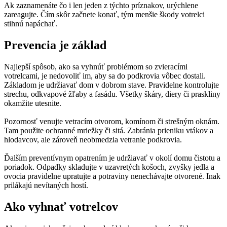
Ak zaznamenáte čo i len jeden z týchto príznakov, urýchlene
zareagujte. Čím skôr začnete konať, tým menšie škody votrelci
stihnú napáchať.
Prevencia je základ
Najlepší spôsob, ako sa vyhnúť problémom so zvieracími
votrelcami, je nedovoliť im, aby sa do podkrovia vôbec dostali.
Základom je udržiavať dom v dobrom stave. Pravidelne kontrolujte
strechu, odkvapové žľaby a fasádu. Všetky škáry, diery či praskliny
okamžite utesnite.
Pozornosť venujte vetracím otvorom, komínom či strešným oknám.
Tam použite ochranné mriežky či sitá. Zabránia prieniku vtákov a
hlodavcov, ale zároveň neobmedzia vetranie podkrovia.
Ďalším preventívnym opatrením je udržiavať v okolí domu čistotu a
poriadok. Odpadky skladujte v uzavretých košoch, zvyšky jedla a
ovocia pravidelne upratujte a potraviny nenechávajte otvorené. Inak
prilákajú nevítaných hostí.
Ako vyhnať votrelcov