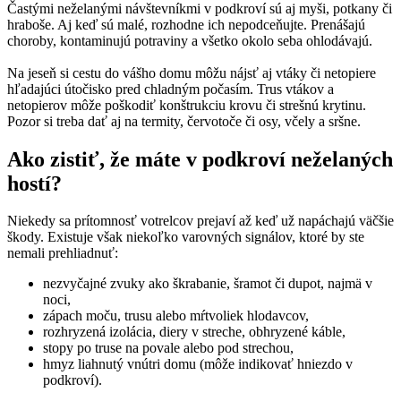
Častými neželanými návštevníkmi v podkroví sú aj myši, potkany či
hraboše. Aj keď sú malé, rozhodne ich nepodceňujte. Prenášajú
choroby, kontaminujú potraviny a všetko okolo seba ohlodávajú.
Na jeseň si cestu do vášho domu môžu nájsť aj vtáky či netopiere
hľadajúci útočisko pred chladným počasím. Trus vtákov a
netopierov môže poškodiť konštrukciu krovu či strešnú krytinu.
Pozor si treba dať aj na termity, červotoče či osy, včely a sršne.
Ako zistiť, že máte v podkroví neželaných
hostí?
Niekedy sa prítomnosť votrelcov prejaví až keď už napáchajú väčšie
škody. Existuje však niekoľko varovných signálov, ktoré by ste
nemali prehliadnuť:
nezvyčajné zvuky ako škrabanie, šramot či dupot, najmä v
noci,
zápach moču, trusu alebo mŕtvoliek hlodavcov,
rozhryzená izolácia, diery v streche, obhryzené káble,
stopy po truse na povale alebo pod strechou,
hmyz liahnutý vnútri domu (môže indikovať hniezdo v
podkroví).