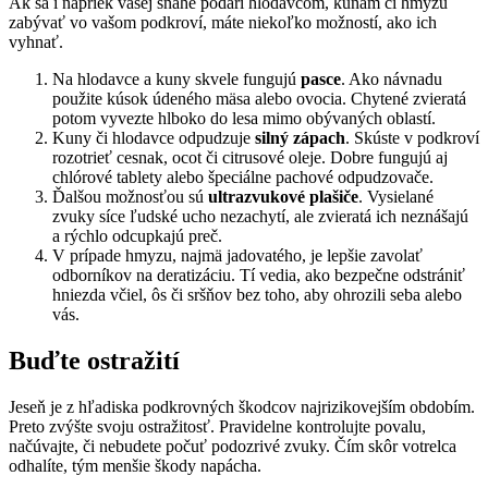
Ak sa i napriek vašej snahe podarí hlodavcom, kunám či hmyzu
zabývať vo vašom podkroví, máte niekoľko možností, ako ich
vyhnať.
Na hlodavce a kuny skvele fungujú
pasce
. Ako návnadu
použite kúsok údeného mäsa alebo ovocia. Chytené zvieratá
potom vyvezte hlboko do lesa mimo obývaných oblastí.
Kuny či hlodavce odpudzuje
silný zápach
. Skúste v podkroví
rozotrieť cesnak, ocot či citrusové oleje. Dobre fungujú aj
chlórové tablety alebo špeciálne pachové odpudzovače.
Ďalšou možnosťou sú
ultrazvukové plašiče
. Vysielané
zvuky síce ľudské ucho nezachytí, ale zvieratá ich neznášajú
a rýchlo odcupkajú preč.
V prípade hmyzu, najmä jadovatého, je lepšie zavolať
odborníkov na deratizáciu. Tí vedia, ako bezpečne odstrániť
hniezda včiel, ôs či sršňov bez toho, aby ohrozili seba alebo
vás.
Buďte ostražití
Jeseň je z hľadiska podkrovných škodcov najrizikovejším obdobím.
Preto zvýšte svoju ostražitosť. Pravidelne kontrolujte povalu,
načúvajte, či nebudete počuť podozrivé zvuky. Čím skôr votrelca
odhalíte, tým menšie škody napácha.